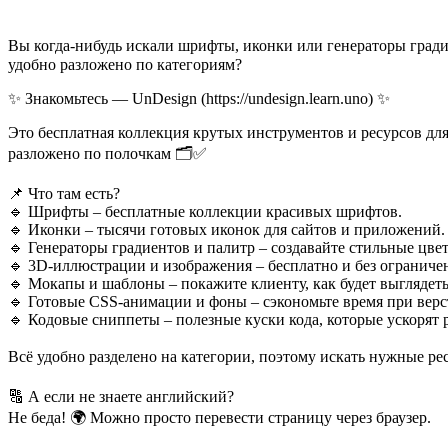
Вы когда-нибудь искали шрифты, иконки или генераторы градиенто
удобно разложено по категориям?
✨ Знакомьтесь — UnDesign (https://undesign.learn.uno) ✨
Это бесплатная коллекция крутых инструментов и ресурсов для 
разложено по полочкам 🗂✅
📌 Что там есть?
🔹 Шрифты – бесплатные коллекции красивых шрифтов.
🔹 Иконки – тысячи готовых иконок для сайтов и приложений.
🔹 Генераторы градиентов и палитр – создавайте стильные цве
🔹 3D-иллюстрации и изображения – бесплатно и без ограниче
🔹 Мокапы и шаблоны – покажите клиенту, как будет выглядеть
🔹 Готовые CSS-анимации и фоны – сэкономьте время при верс
🔹 Кодовые сниппеты – полезные куски кода, которые ускорят р
Всё удобно разделено на категории, поэтому искать нужные ре
🔠 А если не знаете английский?
Не беда! 🌍 Можно просто перевести страницу через браузер.