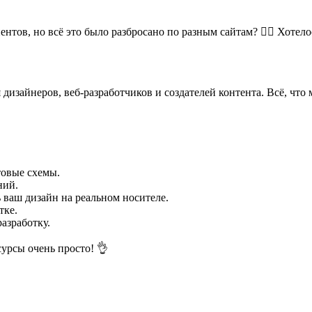
в, но всё это было разбросано по разным сайтам? 😵‍💫 Хотелось б
дизайнеров, веб-разработчиков и создателей контента. Всё, что 
товые схемы.
ний.
 ваш дизайн на реальном носителе.
тке.
азработку.
сурсы очень просто! 👌