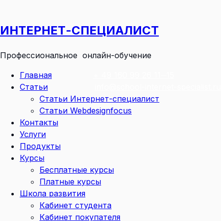
Перейти
к
ИНТЕРНЕТ-СПЕЦИАЛИСТ
содержимому
Профессиональное онлайн-обучение
Главная
+ 49 160 99 26 11─15
Статьи
info@school-internet-specialist.ru
Статьи Интернет-специалист
Статьи Webdesignfocus
Контакты
Услуги
Продукты
Курсы
Бесплатные курсы
Платные курсы
Школа развития
Кабинет студента
Кабинет покупателя