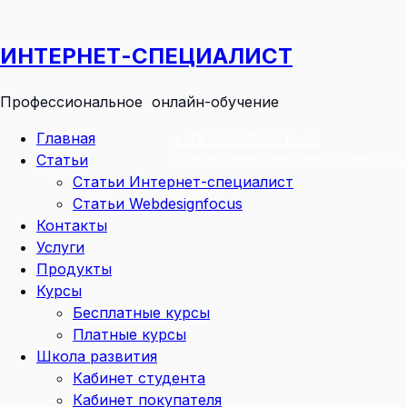
Перейти
к
ИНТЕРНЕТ-СПЕЦИАЛИСТ
содержимому
Профессиональное онлайн-обучение
Главная
+ 49 160 99 26 11─15
Статьи
info@school-internet-specialist.ru
Статьи Интернет-специалист
Статьи Webdesignfocus
Контакты
Услуги
Продукты
Курсы
Бесплатные курсы
Платные курсы
Школа развития
Кабинет студента
Кабинет покупателя