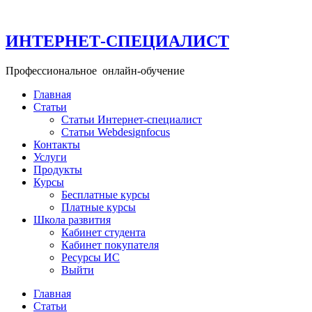
Перейти
к
содержимому
ИНТЕРНЕТ-СПЕЦИАЛИСТ
Профессиональное онлайн-обучение
Главная
+ 49 160 99 26 11─15
Статьи
info@school-internet-specialist.ru
Статьи Интернет-специалист
Статьи Webdesignfocus
Контакты
Услуги
Продукты
Курсы
Бесплатные курсы
Платные курсы
Школа развития
Кабинет студента
Кабинет покупателя
Ресурсы ИС
Выйти
Главная
Статьи