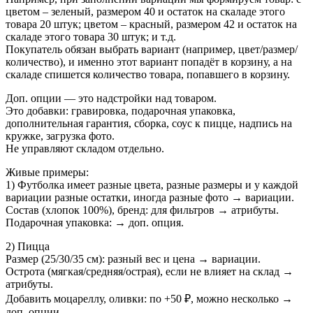
цветом – зеленый, размером 40 и остаток на скаладе этого
товара 20 штук; цветом – красный, размером 42 и остаток на
скаладе этого товара 30 штук; и т.д.
Покупатель обязан выбрать вариант (например, цвет/размер/
количество), и именно этот вариант попадёт в корзину, а на
скаладе спишется количество товара, попавшего в корзину.
Доп. опции — это надстройки над товаром.
Это добавки: гравировка, подарочная упаковка,
дополнительная гарантия, сборка, соус к пицце, надпись на
кружке, загрузка фото.
Не управляют складом отдельно.
Живые примеры:
1) Футболка имеет разные цвета, разные размеры и у каждой
вариации разные остатки, иногда разные фото → вариации.
Состав (хлопок 100%), бренд: для фильтров → атрибуты.
Подарочная упаковка: → доп. опция.
2) Пицца
Размер (25/30/35 см): разный вес и цена → вариации.
Острота (мягкая/средняя/острая), если не влияет на склад →
атрибуты.
Добавить моцареллу, оливки: по +50 ₽, можно несколько →
доп. опции.