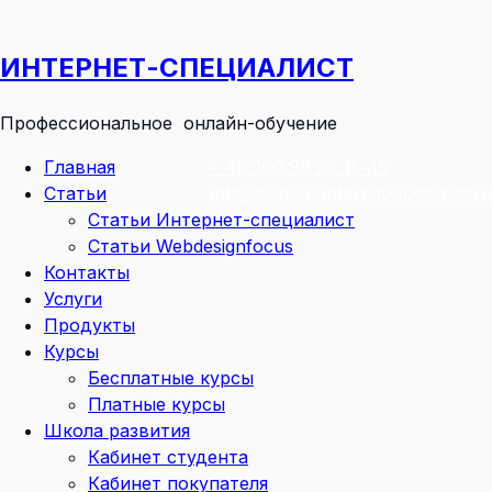
Перейти
к
ИНТЕРНЕТ-СПЕЦИАЛИСТ
содержимому
Профессиональное онлайн-обучение
Главная
+ 49 160 99 26 11─15
Статьи
info@school-internet-specialist.ru
Статьи Интернет-специалист
Статьи Webdesignfocus
Контакты
Услуги
Продукты
Курсы
Бесплатные курсы
Платные курсы
Школа развития
Кабинет студента
Кабинет покупателя